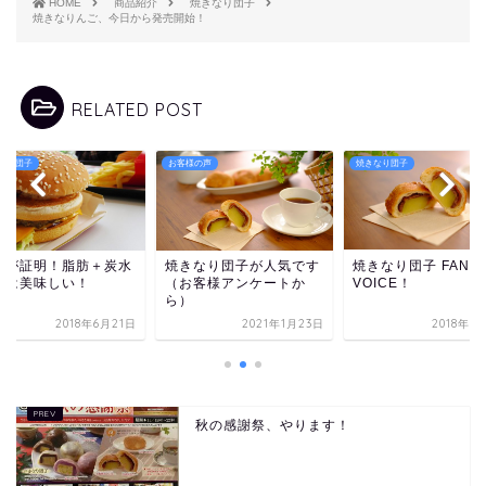
HOME
商品紹介
焼きなり団子
焼きなりんご、今日から発売開始！
RELATED POST
なり団子
お客様の声
焼きなり団子
学が証明！脂肪＋炭水
焼きなり団子が人気です
焼きなり団子 FAN
物は美味しい！
（お客様アンケートか
VOICE！
ら）
2018年6月21日
2021年1月23日
2018年6
秋の感謝祭、やります！