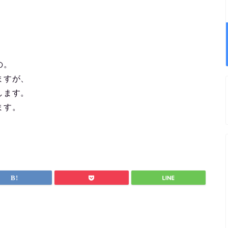
、
の。
ますが、
します。
ます。