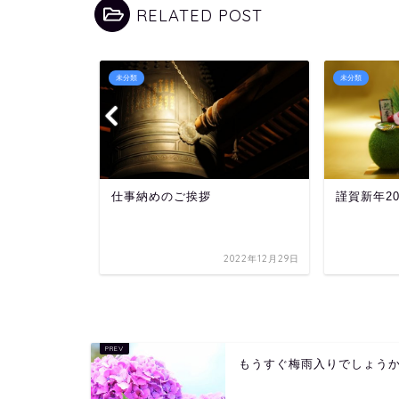
RELATED POST
未分類
未分類
のお知らせ
仕事納めのご挨拶
謹賀新年20
2023年12月29日
2022年12月29日
もうすぐ梅雨入りでしょう