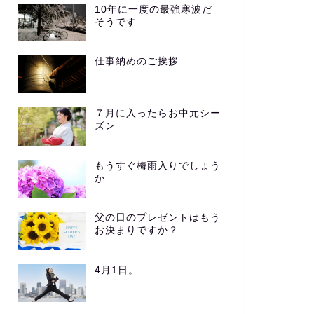
10年に一度の最強寒波だ
そうです
仕事納めのご挨拶
分類
未分類
７月に入ったらお中元シー
ズン
事納めのご挨拶
謹賀新年2021
もうすぐ梅雨入りでしょう
か
2022年12月29日
2021年1月1
父の日のプレゼントはもう
お決まりですか？
4月1日。