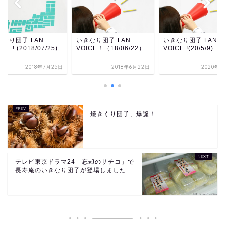
なり団子 FAN
いきなり団子 FAN
いきなり団子 FAN
CE ! (2018/07/25)
VOICE！（18/06/22）
VOICE !(20/5/9)
2018年7月25日
2018年6月22日
2020年5
焼きくり団子、爆誕！
テレビ東京ドラマ24「忘却のサチコ」で
長寿庵のいきなり団子が登場しました...