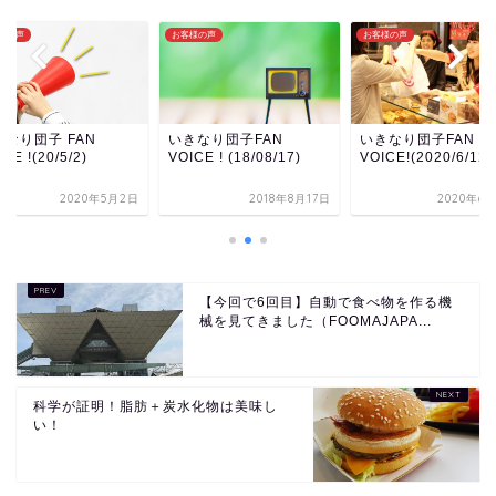
様の声
お客様の声
お客様の声
なり団子 FAN
いきなり団子FAN
いきなり団子FAN
CE !(20/5/2)
VOICE ! (18/08/17)
VOICE!(2020/6/12)
2020年5月2日
2018年8月17日
2020年6
【今回で6回目】自動で食べ物を作る機
械を見てきました（FOOMAJAPA...
科学が証明！脂肪＋炭水化物は美味し
い！