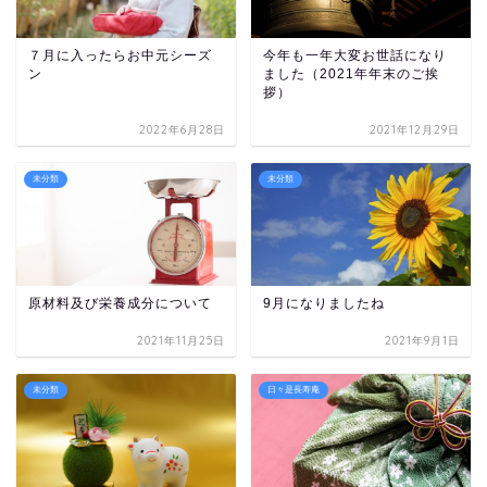
７月に入ったらお中元シーズ
今年も一年大変お世話になり
ン
ました（2021年年末のご挨
拶）
2022年6月28日
2021年12月29日
未分類
未分類
原材料及び栄養成分について
9月になりましたね
2021年11月25日
2021年9月1日
未分類
日々是長寿庵